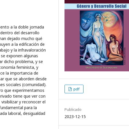
ento a la doble jornada
dentro del desarrollo
s han dejado mucho qué
uyen a la edificación de
abajo y la infravaloración
 se exponen algunas
ar dicho problema, y se
onomía feminista, y
lece la importancia de
iar que se aborden desde
ones sociales (comunidad).
pdf
nero que experimentamos
rivado tiene que ver con
visibilizar y reconocer el
fundamental para la
Publicado
nada laboral, desigualdad
2023-12-15